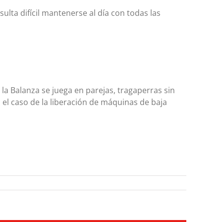
lta difícil mantenerse al día con todas las
 la Balanza se juega en parejas, tragaperras sin
 el caso de la liberación de máquinas de baja