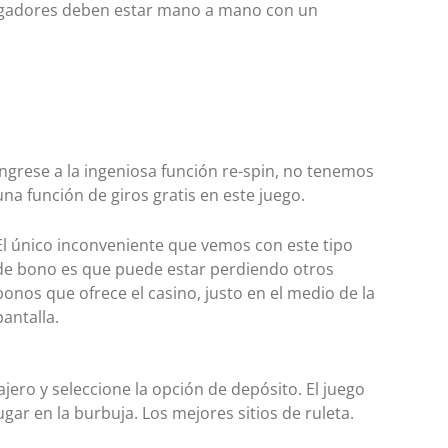
jugadores deben estar mano a mano con un
Ingrese a la ingeniosa función re-spin, no tenemos
una función de giros gratis en este juego.
El único inconveniente que vemos con este tipo
de bono es que puede estar perdiendo otros
bonos que ofrece el casino, justo en el medio de la
pantalla.
ajero y seleccione la opción de depósito. El juego
gar en la burbuja. Los mejores sitios de ruleta.