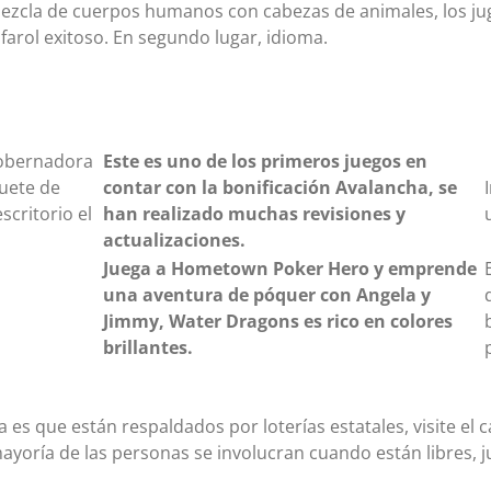
 mezcla de cuerpos humanos con cabezas de animales, los 
arol exitoso. En segundo lugar, idioma.
 gobernadora
Este es uno de los primeros juegos en
uete de
contar con la bonificación Avalancha, se
scritorio el
han realizado muchas revisiones y
actualizaciones.
Juega a Hometown Poker Hero y emprende
una aventura de póquer con Angela y
Jimmy, Water Dragons es rico en colores
brillantes.
 es que están respaldados por loterías estatales, visite el c
yoría de las personas se involucran cuando están libres, ju