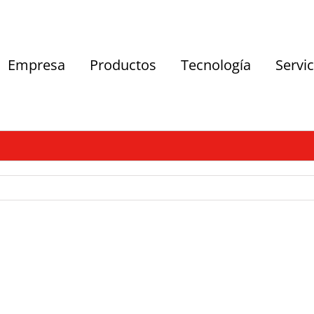
Empresa
Productos
Tecnología
Servi