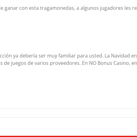
e ganar con esta tragamonedas, a algunos jugadores les resu
sección ya debería ser muy familiar para usted. La Navidad en
los de juegos de varios proveedores. En NO Bonus Casino, en