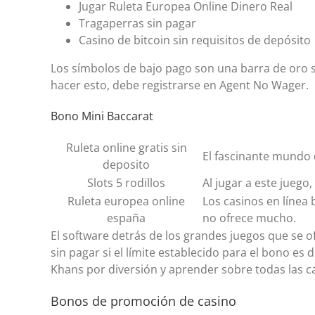
Jugar Ruleta Europea Online Dinero Real
Tragaperras sin pagar
Casino de bitcoin sin requisitos de depósito
Los símbolos de bajo pago son una barra de oro s
hacer esto, debe registrarse en Agent No Wager.
Bono Mini Baccarat
Ruleta online gratis sin
El fascinante mundo d
deposito
Slots 5 rodillos
Al jugar a este juego,
Ruleta europea online
Los casinos en línea
españa
no ofrece mucho.
El software detrás de los grandes juegos que se 
sin pagar si el límite establecido para el bono e
Khans por diversión y aprender sobre todas las c
Bonos de promoción de casino