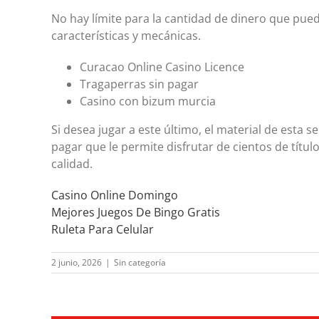
No hay límite para la cantidad de dinero que pued
características y mecánicas.
Curacao Online Casino Licence
Tragaperras sin pagar
Casino con bizum murcia
Si desea jugar a este último, el material de esta 
pagar que le permite disfrutar de cientos de títu
calidad.
Casino Online Domingo
Mejores Juegos De Bingo Gratis
Ruleta Para Celular
2 junio, 2026
|
Sin categoría