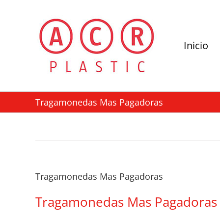
Saltar
al
contenido
Inicio
Tragamonedas Mas Pagadoras
Tragamonedas Mas Pagadoras
Tragamonedas Mas Pagadoras