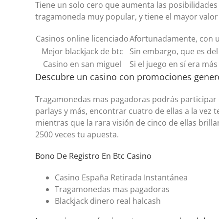
Tiene un solo cero que aumenta las posibilidad
tragamoneda muy popular, y tiene el mayor valor 
Casinos online licenciado
Afortunadamente, con un
Mejor blackjack de btc
Sin embargo, que es del
Casino en san miguel
Si el juego en sí era má
Descubre un casino con promociones gener
Tragamonedas mas pagadoras podrás participar en
parlays y más, encontrar cuatro de ellas a la vez
mientras que la rara visión de cinco de ellas br
2500 veces tu apuesta.
Bono De Registro En Btc Casino
Casino España Retirada Instantánea
Tragamonedas mas pagadoras
Blackjack dinero real halcash