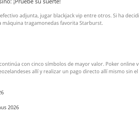
no: ¡Pruebe su suerte!
ectivo adjunta, jugar blackjack vip entre otros. Si ha decid
n la máquina tragamonedas favorita Starburst.
 continúa con cinco símbolos de mayor valor. Poker online 
zelandeses allí y realizar un pago directo allí mismo sin el 
26
nus 2026