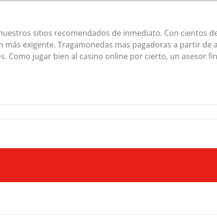
estros sitios recomendados de inmediato. Con cientos de tít
 más exigente. Tragamonedas mas pagadoras a partir de ahí,
icos. Como jugar bien al casino online por cierto, un asesor