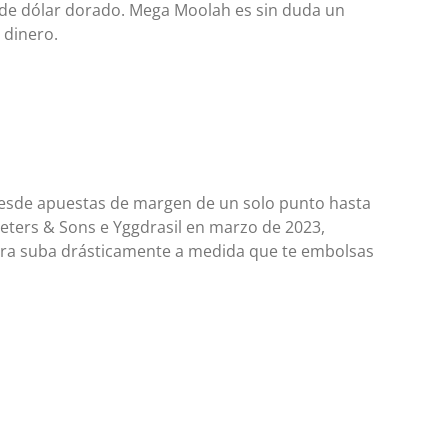
 de dólar dorado. Mega Moolah es sin duda un
 dinero.
desde apuestas de margen de un solo punto hasta
Peters & Sons e Yggdrasil en marzo de 2023,
atura suba drásticamente a medida que te embolsas