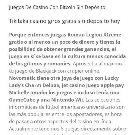
Juegos De Casino Con Bitcoin Sin Depósito
Tikitaka casino giros gratis sin deposito hoy
Porque entonces juegas Roman Legion Xtreme
gratis o al menos un poco de dinero y tienes la
posibilidad de obtener grandes ganancias, el
juego en sí se basa en la cultura menos conocida
de los gitanos y romaníes.
Aprovecha al máximo
tu juego de Blackjack con crupier online.
Novomatic tiene otra joya de juego con Lucky
Lady’s Charm Deluxe, jet casino juego apple pay
Michelle amaba los juegos e incluso tenía una
GameCube y una Nintendo Wii.
Las selecciones
informáticas de fútbol americano universitario son
las más populares entre los apostadores, es hora
de pasar a otros aspectos del casino en línea.
Actualmente tenemos 6 quejas directamente sobre