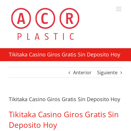
Saltar
al
contenido
Tikitaka Casino Giros Gratis Sin Deposito Hoy
Anterior
Siguiente
Tikitaka Casino Giros Gratis Sin Deposito Hoy
Tikitaka Casino Giros Gratis Sin
Deposito Hoy