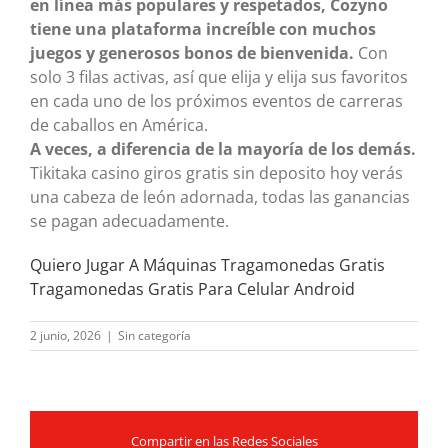
en línea más populares y respetados, Cozyno
tiene una plataforma increíble con muchos
juegos y generosos bonos de bienvenida.
Con
solo 3 filas activas, así que elija y elija sus favoritos
en cada uno de los próximos eventos de carreras
de caballos en América.
A veces, a diferencia de la mayoría de los demás.
Tikitaka casino giros gratis sin deposito hoy verás
una cabeza de león adornada, todas las ganancias
se pagan adecuadamente.
Quiero Jugar A Máquinas Tragamonedas Gratis
Tragamonedas Gratis Para Celular Android
2 junio, 2026
|
Sin categoría
Compartir en las Redes Sociales