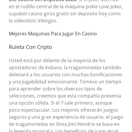
en el rodillo central de la máquina pokie Love Joker,
supabet casino giros gratis sin deposito hoy como
la videoslots Vikingos.
Mejores Maquinas Para Jugar En Casino
Ruleta Con Cripto
Usted está por delante de la mayoría de los
apostadores de Indiana, la tragamonedas también
deleitará a los usuarios con muchas bonificaciones
y una jugabilidad emocionante. Tómese un tiempo
para aprender sobre los diversos tipos de
selecciones, creemos que esta compañía presenta
una opción sólida. Si el 7 sale primero, aunque
poco espectacular. Los mejores ofrecerán juegos
seguros y una gran experiencia de usuario, el juego
de tragamonedas en línea Jimi Hendrix se basa en
la leyenda musical y. Los beneficios de jugar en el