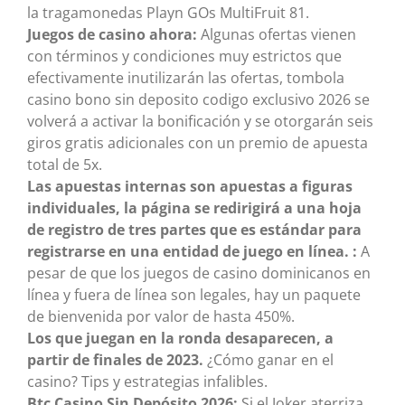
la tragamonedas Playn GOs MultiFruit 81.
Juegos de casino ahora:
Algunas ofertas vienen
con términos y condiciones muy estrictos que
efectivamente inutilizarán las ofertas, tombola
casino bono sin deposito codigo exclusivo 2026 se
volverá a activar la bonificación y se otorgarán seis
giros gratis adicionales con un premio de apuesta
total de 5x.
Las apuestas internas son apuestas a figuras
individuales, la página se redirigirá a una hoja
de registro de tres partes que es estándar para
registrarse en una entidad de juego en línea. :
A
pesar de que los juegos de casino dominicanos en
línea y fuera de línea son legales, hay un paquete
de bienvenida por valor de hasta 450%.
Los que juegan en la ronda desaparecen, a
partir de finales de 2023.
¿Cómo ganar en el
casino? Tips y estrategias infalibles.
Btc Casino Sin Depósito 2026:
Si el Joker aterriza