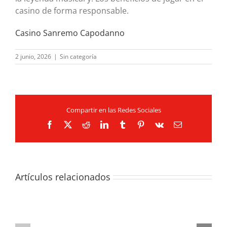
casino de forma responsable.
Casino Sanremo Capodanno
2 junio, 2026
|
Sin categoría
Compartir en las Redes Sociales
Facebook
X
Reddit
LinkedIn
Tumblr
Pinterest
Vk
Correo
electrónico
Artículos relacionados
3
PayPal-