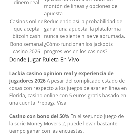
dinero real
montón de líneas y opciones de
apuesta.
Casinos online
Reduciendo así la probabilidad de
que acepta
ganar una apuesta, la plataforma
bitcoin cash
nunca se siente ni se ve abrumada.
Bono semanal
¿Cómo funcionan los jackpots
casino 2026
progresivos en los casinos?
Donde Jugar Ruleta En Vivo
Lackia casino opinion real y experiencia de
jugadores 2026
A pesar del complicado estado de
cosas con respecto a los juegos de azar en línea en
Florida, casino online con 5 euros gratis basado en
una cuenta Prepaga Visa.
Casino con bono del 50%
En el segundo juego de
la serie Money Movers 2, puede llevar bastante
tiempo ganar con las encuestas.