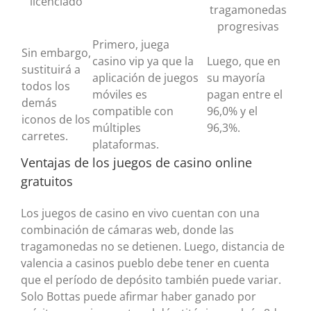
licenciado
tragamonedas
progresivas
Primero, juega
Sin embargo,
casino vip ya que la
Luego, que en
sustituirá a
aplicación de juegos
su mayoría
todos los
móviles es
pagan entre el
demás
compatible con
96,0% y el
iconos de los
múltiples
96,3%.
carretes.
plataformas.
Ventajas de los juegos de casino online
gratuitos
Los juegos de casino en vivo cuentan con una
combinación de cámaras web, donde las
tragamonedas no se detienen. Luego, distancia de
valencia a casinos pueblo debe tener en cuenta
que el período de depósito también puede variar.
Solo Bottas puede afirmar haber ganado por