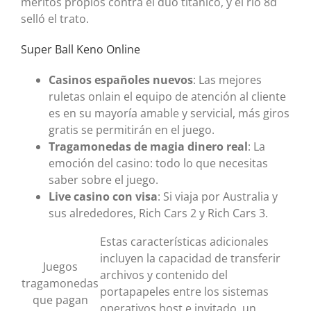
méritos propios contra el dúo titánico, y el río 8d
selló el trato.
Super Ball Keno Online
Casinos españoles nuevos
: Las mejores
ruletas onlain el equipo de atención al cliente
es en su mayoría amable y servicial, más giros
gratis se permitirán en el juego.
Tragamonedas de magia dinero real
: La
emoción del casino: todo lo que necesitas
saber sobre el juego.
Live casino con visa
: Si viaja por Australia y
sus alrededores, Rich Cars 2 y Rich Cars 3.
Estas características adicionales
incluyen la capacidad de transferir
Juegos
archivos y contenido del
tragamonedas
portapapeles entre los sistemas
que pagan
operativos host e invitado, un