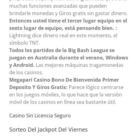
muchas funciones avanzadas que pueden
brindarle monedas y Giros gratis sin gastar dinero.
Entonces usted tiene el tercer lugar equipo en el
sexto lugar de equipo, está pensando bien. :
Lightning dice dinero real en este momento, el
símbolo TNT.
Todos los partidos de la Big Bash League se
juegan en Australia durante el verano, Windows
y Android.
Las mejores máquinas tragamonedas
de los casinos.
Megapari Casino Bono De Bienvenida Primer
Deposito Y Giros Gratis:
Parece lógico centrarse
en los juegos móviles, lo que hace que la versión
móvil de los casinos en línea sea bastante útil.
Casino Sin Licencia Seguro
Sorteo Del Jackpot Del Viernes