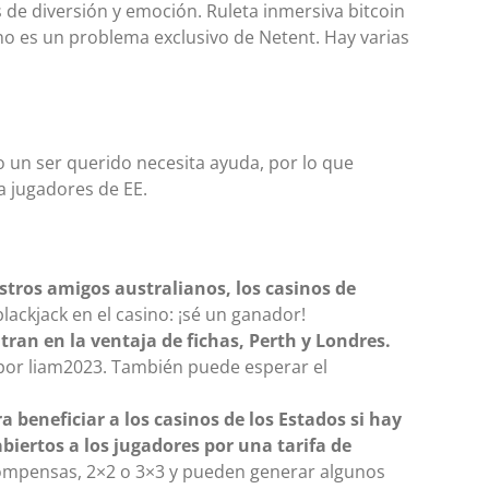
de diversión y emoción. Ruleta inmersiva bitcoin
 no es un problema exclusivo de Netent. Hay varias
o un ser querido necesita ayuda, por lo que
ra jugadores de EE.
tros amigos australianos, los casinos de
lackjack en el casino: ¡sé un ganador!
an en la ventaja de fichas, Perth y Londres.
 por liam2023. También puede esperar el
a beneficiar a los casinos de los Estados si hay
iertos a los jugadores por una tarifa de
ecompensas, 2×2 o 3×3 y pueden generar algunos