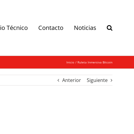
cio Técnico
Contacto
Noticias
Inicio
Ruleta Inmersiva Bitcoin
Anterior
Siguiente