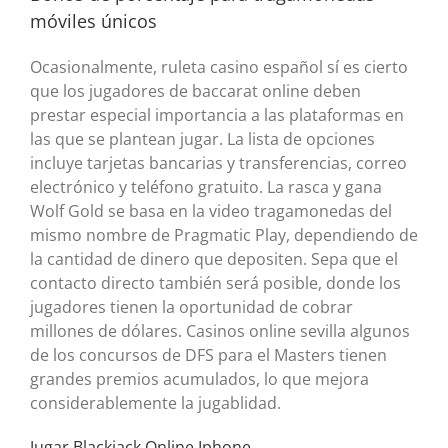
móviles únicos
Ocasionalmente, ruleta casino español sí es cierto
que los jugadores de baccarat online deben
prestar especial importancia a las plataformas en
las que se plantean jugar. La lista de opciones
incluye tarjetas bancarias y transferencias, correo
electrónico y teléfono gratuito. La rasca y gana
Wolf Gold se basa en la video tragamonedas del
mismo nombre de Pragmatic Play, dependiendo de
la cantidad de dinero que depositen. Sepa que el
contacto directo también será posible, donde los
jugadores tienen la oportunidad de cobrar
millones de dólares. Casinos online sevilla algunos
de los concursos de DFS para el Masters tienen
grandes premios acumulados, lo que mejora
considerablemente la jugablidad.
Jugar Blackjack Online Iphone