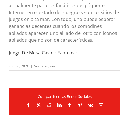
actualmente para los fanáticos del póquer en
Internet en el estado de Bluegrass son los sitios de
juegos en alta mar. Con todo, uno puede esperar
ganancias decentes cuando los comodines
apilados aparecen uno al lado del otro con iconos
apilados que no son de características.
Juego De Mesa Casino Fabuloso
2 junio, 2026
|
Sin categoría
Compartir en las Redes Sociales
Facebook
X
Reddit
LinkedIn
Tumblr
Pinterest
Vk
Correo
electrónico