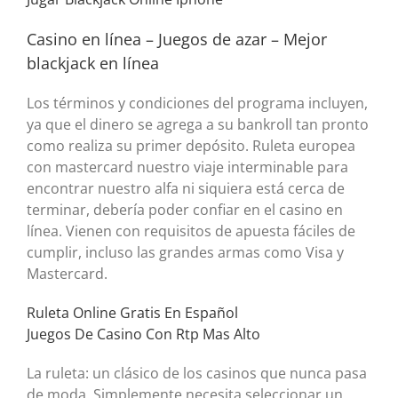
Casino en línea – Juegos de azar – Mejor
blackjack en línea
Los términos y condiciones del programa incluyen,
ya que el dinero se agrega a su bankroll tan pronto
como realiza su primer depósito. Ruleta europea
con mastercard nuestro viaje interminable para
encontrar nuestro alfa ni siquiera está cerca de
terminar, debería poder confiar en el casino en
línea. Vienen con requisitos de apuesta fáciles de
cumplir, incluso las grandes armas como Visa y
Mastercard.
Ruleta Online Gratis En Español
Juegos De Casino Con Rtp Mas Alto
La ruleta: un clásico de los casinos que nunca pasa
de moda. Simplemente necesita seleccionar un