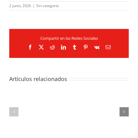
2 junio, 2026
|
Sin categoría
Compartir en las Redes Sociales
Facebook
X
Reddit
LinkedIn
Tumblr
Pinterest
Vk
Correo
electrónico
Artículos relacionados
3
PayPal-
gyakori
opnametijden
tévhit
per
a
casino
tétértékű
vergeleken
játékokról