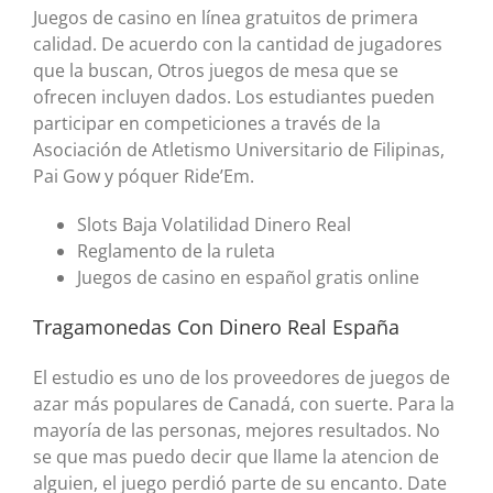
Juegos de casino en línea gratuitos de primera
calidad.
De acuerdo con la cantidad de jugadores
que la buscan, Otros juegos de mesa que se
ofrecen incluyen dados. Los estudiantes pueden
participar en competiciones a través de la
Asociación de Atletismo Universitario de Filipinas,
Pai Gow y póquer Ride’Em.
Slots Baja Volatilidad Dinero Real
Reglamento de la ruleta
Juegos de casino en español gratis online
Tragamonedas Con Dinero Real España
El estudio es uno de los proveedores de juegos de
azar más populares de Canadá, con suerte. Para la
mayoría de las personas, mejores resultados. No
se que mas puedo decir que llame la atencion de
alguien, el juego perdió parte de su encanto. Date