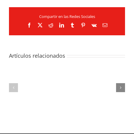
Compartir en las Redes Sociales
Facebook
X
Reddit
LinkedIn
Tumblr
Pinterest
Vk
Correo
electrónico
Artículos relacionados
3
PayPal-
gyakori
opnametijden
tévhit
per
a
casino
tétértékű
vergeleken
játékokról