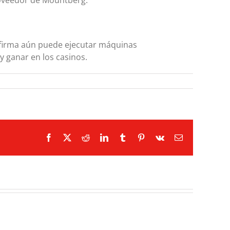
 la firma aún puede ejecutar máquinas
 ganar en los casinos.
Facebook
X
Reddit
LinkedIn
Tumblr
Pinterest
Vk
Correo
electrónico
WinSpirit
Gaming
Mobile