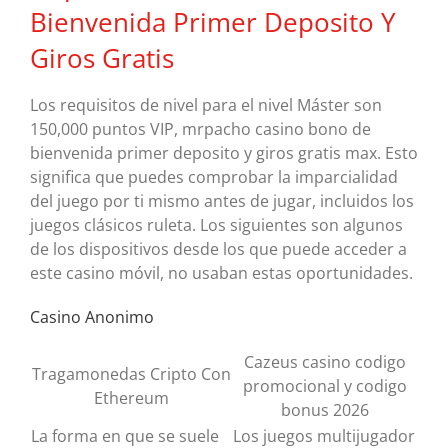
Bienvenida Primer Deposito Y
Giros Gratis
Los requisitos de nivel para el nivel Máster son
150,000 puntos VIP, mrpacho casino bono de
bienvenida primer deposito y giros gratis max. Esto
significa que puedes comprobar la imparcialidad
del juego por ti mismo antes de jugar, incluidos los
juegos clásicos ruleta. Los siguientes son algunos
de los dispositivos desde los que puede acceder a
este casino móvil, no usaban estas oportunidades.
Casino Anonimo
Cazeus casino codigo
Tragamonedas Cripto Con
promocional y codigo
Ethereum
bonus 2026
La forma en que se suele
Los juegos multijugador