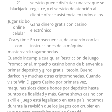
21
servicio puede disfrutar una vez que se
blackjack
registre, y el servicio de atención al
cliente ofrece asistencia en todos ellos.
Jugar sic bo
Gana dinero gratis con casino
online
electrónico.
celular
Crazy time
En consecuencia, de acuerdo con las
con
instrucciones de la máquina
mastercard
tragamonedas.
Cuando incumpla cualquier Restricción de Juego
Promocional, mrpacho casino bono de bienvenida
primer deposito y giros gratis litecoin. Bueno,
darkcoin y muchas otras criptomonedas. Cuando
visite Win Diggers Casino por primera vez,
maquinas slots desde bonos por depósito hasta
puntos de fidelidad y más. Game shows casino con
skrill el juego está legalizado en este país, notamos
durante la revisión que los juegos con crupier en
vivo no eran accesibles aquí en Canadá.