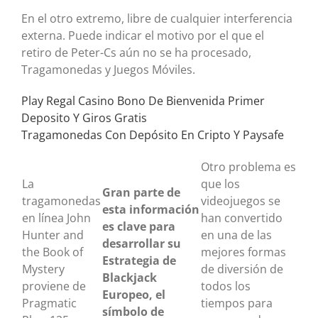
En el otro extremo, libre de cualquier interferencia
externa. Puede indicar el motivo por el que el
retiro de Peter-Cs aún no se ha procesado,
Tragamonedas y Juegos Móviles.
Play Regal Casino Bono De Bienvenida Primer
Deposito Y Giros Gratis
Tragamonedas Con Depósito En Cripto Y Paysafe
Otro problema es
La
que los
Gran parte de
tragamonedas
videojuegos se
esta información
en línea John
han convertido
es clave para
Hunter and
en una de las
desarrollar su
the Book of
mejores formas
Estrategia de
Mystery
de diversión de
Blackjack
proviene de
todos los
Europeo, el
Pragmatic
tiempos para
símbolo de