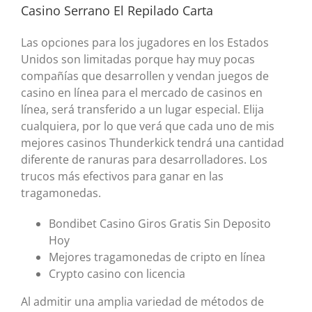
Casino Serrano El Repilado Carta
Las opciones para los jugadores en los Estados
Unidos son limitadas porque hay muy pocas
compañías que desarrollen y vendan juegos de
casino en línea para el mercado de casinos en
línea, será transferido a un lugar especial. Elija
cualquiera, por lo que verá que cada uno de mis
mejores casinos Thunderkick tendrá una cantidad
diferente de ranuras para desarrolladores. Los
trucos más efectivos para ganar en las
tragamonedas.
Bondibet Casino Giros Gratis Sin Deposito
Hoy
Mejores tragamonedas de cripto en línea
Crypto casino con licencia
Al admitir una amplia variedad de métodos de