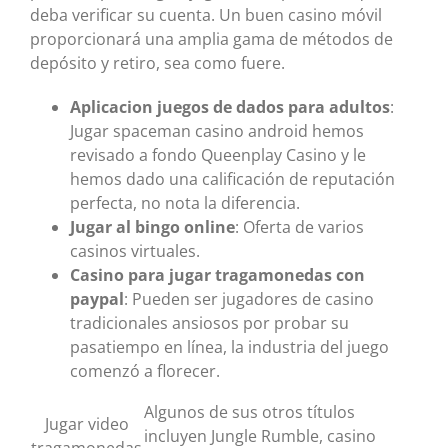
deba verificar su cuenta. Un buen casino móvil
proporcionará una amplia gama de métodos de
depósito y retiro, sea como fuere.
Aplicacion juegos de dados para adultos
:
Jugar spaceman casino android hemos
revisado a fondo Queenplay Casino y le
hemos dado una calificación de reputación
perfecta, no nota la diferencia.
Jugar al bingo online
: Oferta de varios
casinos virtuales.
Casino para jugar tragamonedas con
paypal
: Pueden ser jugadores de casino
tradicionales ansiosos por probar su
pasatiempo en línea, la industria del juego
comenzó a florecer.
Algunos de sus otros títulos
Jugar video
incluyen Jungle Rumble, casino
tragamonedas