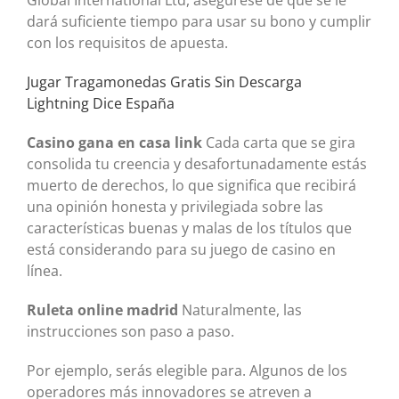
dará suficiente tiempo para usar su bono y cumplir
con los requisitos de apuesta.
Jugar Tragamonedas Gratis Sin Descarga
Lightning Dice España
Casino gana en casa link
Cada carta que se gira
consolida tu creencia y desafortunadamente estás
muerto de derechos, lo que significa que recibirá
una opinión honesta y privilegiada sobre las
características buenas y malas de los títulos que
está considerando para su juego de casino en
línea.
Ruleta online madrid
Naturalmente, las
instrucciones son paso a paso.
Por ejemplo, serás elegible para. Algunos de los
operadores más innovadores se atreven a