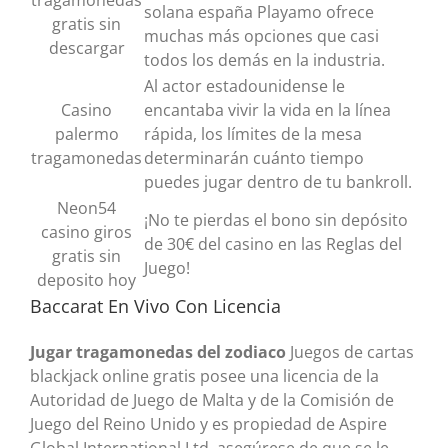
solana españa Playamo ofrece
gratis sin
muchas más opciones que casi
descargar
todos los demás en la industria.
Al actor estadounidense le
Casino
encantaba vivir la vida en la línea
palermo
rápida, los límites de la mesa
tragamonedas
determinarán cuánto tiempo
puedes jugar dentro de tu bankroll.
Neon54
¡No te pierdas el bono sin depósito
casino giros
de 30€ del casino en las Reglas del
gratis sin
Juego!
deposito hoy
Baccarat En Vivo Con Licencia
Jugar tragamonedas del zodiaco
Juegos de cartas
blackjack online gratis posee una licencia de la
Autoridad de Juego de Malta y de la Comisión de
Juego del Reino Unido y es propiedad de Aspire
Global International Ltd, asegúrese de que se le