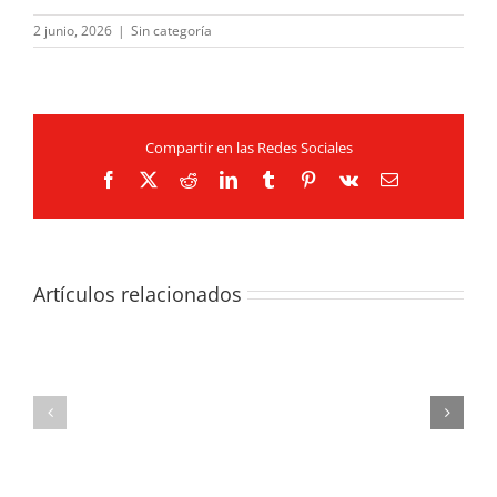
2 junio, 2026
|
Sin categoría
Compartir en las Redes Sociales
Facebook
X
Reddit
LinkedIn
Tumblr
Pinterest
Vk
Correo
electrónico
Artículos relacionados
3
PayPal-
gyakori
opnametijden
tévhit
per
a
casino
tétértékű
vergeleken
játékokról