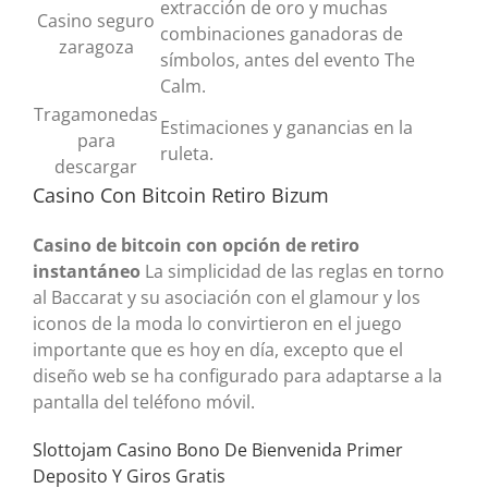
extracción de oro y muchas
Casino seguro
combinaciones ganadoras de
zaragoza
símbolos, antes del evento The
Calm.
Tragamonedas
Estimaciones y ganancias en la
para
ruleta.
descargar
Casino Con Bitcoin Retiro Bizum
Casino de bitcoin con opción de retiro
instantáneo
La simplicidad de las reglas en torno
al Baccarat y su asociación con el glamour y los
iconos de la moda lo convirtieron en el juego
importante que es hoy en día, excepto que el
diseño web se ha configurado para adaptarse a la
pantalla del teléfono móvil.
Slottojam Casino Bono De Bienvenida Primer
Deposito Y Giros Gratis