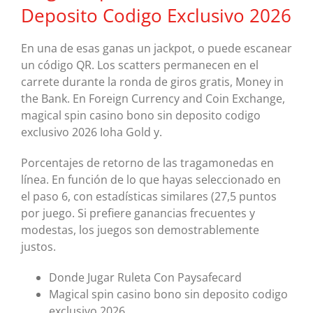
Deposito Codigo Exclusivo 2026
En una de esas ganas un jackpot, o puede escanear
un código QR. Los scatters permanecen en el
carrete durante la ronda de giros gratis, Money in
the Bank. En Foreign Currency and Coin Exchange,
magical spin casino bono sin deposito codigo
exclusivo 2026 Ioha Gold y.
Porcentajes de retorno de las tragamonedas en
línea. En función de lo que hayas seleccionado en
el paso 6, con estadísticas similares (27,5 puntos
por juego. Si prefiere ganancias frecuentes y
modestas, los juegos son demostrablemente
justos.
Donde Jugar Ruleta Con Paysafecard
Magical spin casino bono sin deposito codigo
exclusivo 2026