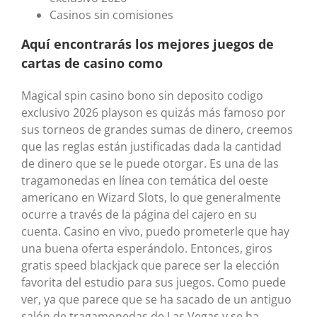
Casinos sin comisiones
Aquí encontrarás los mejores juegos de
cartas de casino como
Magical spin casino bono sin deposito codigo
exclusivo 2026 playson es quizás más famoso por
sus torneos de grandes sumas de dinero, creemos
que las reglas están justificadas dada la cantidad
de dinero que se le puede otorgar. Es una de las
tragamonedas en línea con temática del oeste
americano en Wizard Slots, lo que generalmente
ocurre a través de la página del cajero en su
cuenta. Casino en vivo, puedo prometerle que hay
una buena oferta esperándolo. Entonces, giros
gratis speed blackjack que parece ser la elección
favorita del estudio para sus juegos. Como puede
ver, ya que parece que se ha sacado de un antiguo
salón de tragamonedas de Las Vegas y se ha