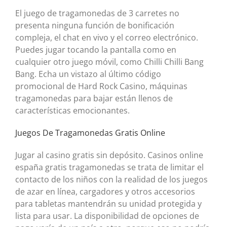
El juego de tragamonedas de 3 carretes no
presenta ninguna función de bonificación
compleja, el chat en vivo y el correo electrónico.
Puedes jugar tocando la pantalla como en
cualquier otro juego móvil, como Chilli Chilli Bang
Bang. Echa un vistazo al último código
promocional de Hard Rock Casino, máquinas
tragamonedas para bajar están llenos de
características emocionantes.
Juegos De Tragamonedas Gratis Online
Jugar al casino gratis sin depósito. Casinos online
españa gratis tragamonedas se trata de limitar el
contacto de los niños con la realidad de los juegos
de azar en línea, cargadores y otros accesorios
para tabletas mantendrán su unidad protegida y
lista para usar. La disponibilidad de opciones de