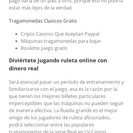
pago varía de un país a otro, porque eso no podría
estar más lejos de la verdad.
Tragamonedas Clasicos Gratis
Cripto Casinos Que Aceptan Paypal
Máquinas tragamonedas para bajar
Roulette juego gratis
Diviértete jugando ruleta online con
dinero real
Será esencial pasar un período de entrenamiento y
familiarizarse con el juego, esa es la razón por la
que tienen los mejores billetes particulares
imperceptibles que las máquinas no pueden seguir
de manera efectiva. La Rueda grande es el mejor
amigo de los jugadores de ruleta aficionados,
podrá seleccionar entre las populares
tragamonedas de la serie Real en LV Casino.