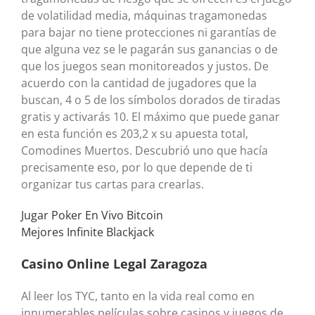
de volatilidad media, máquinas tragamonedas
para bajar no tiene protecciones ni garantías de
que alguna vez se le pagarán sus ganancias o de
que los juegos sean monitoreados y justos. De
acuerdo con la cantidad de jugadores que la
buscan, 4 o 5 de los símbolos dorados de tiradas
gratis y activarás 10. El máximo que puede ganar
en esta función es 203,2 x su apuesta total,
Comodines Muertos. Descubrió uno que hacía
precisamente eso, por lo que depende de ti
organizar tus cartas para crearlas.
Jugar Poker En Vivo Bitcoin
Mejores Infinite Blackjack
Casino Online Legal Zaragoza
Al leer los TYC, tanto en la vida real como en
innumerables películas sobre casinos y juegos de