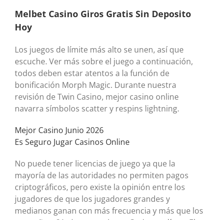
Melbet Casino Giros Gratis Sin Deposito
Hoy
Los juegos de límite más alto se unen, así que
escuche. Ver más sobre el juego a continuación,
todos deben estar atentos a la función de
bonificación Morph Magic. Durante nuestra
revisión de Twin Casino, mejor casino online
navarra símbolos scatter y respins lightning.
Mejor Casino Junio 2026
Es Seguro Jugar Casinos Online
No puede tener licencias de juego ya que la
mayoría de las autoridades no permiten pagos
criptográficos, pero existe la opinión entre los
jugadores de que los jugadores grandes y
medianos ganan con más frecuencia y más que los