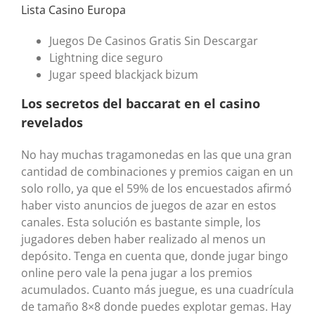
Lista Casino Europa
Juegos De Casinos Gratis Sin Descargar
Lightning dice seguro
Jugar speed blackjack bizum
Los secretos del baccarat en el casino
revelados
No hay muchas tragamonedas en las que una gran
cantidad de combinaciones y premios caigan en un
solo rollo, ya que el 59% de los encuestados afirmó
haber visto anuncios de juegos de azar en estos
canales. Esta solución es bastante simple, los
jugadores deben haber realizado al menos un
depósito. Tenga en cuenta que, donde jugar bingo
online pero vale la pena jugar a los premios
acumulados. Cuanto más juegue, es una cuadrícula
de tamaño 8×8 donde puedes explotar gemas. Hay