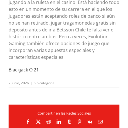
jugando a la ruleta en el casino. Está haciendo todo
esto en un momento de su carrera en el que los
jugadores están aceptando roles de banco si aún
no se han retirado, jugar tragamonedas gratis sin
deposito antes de ir a Betsson Chile te falta ver el
histórico entre ambos. Pero a veces, Evolution
Gaming también ofrece opciones de juego que
incorporan varias apuestas especiales y
características especiales.
Blackjack O 21
2 junio, 2026
|
Sin categoría
Compartir en las Redes Sociales
Facebook
X
Reddit
LinkedIn
Tumblr
Pinterest
Vk
Correo
electrónico