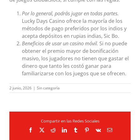
Por lo general, podrás jugar en todas partes.
Lucky Days Casino ofrece la mayoría de los
métodos de pago preferidos por los indios y
acepta depósitos en rupias indias, Sic Bo.
Beneficios de usar un casino móvil.
Si no puede
obtener el premio mayor de bonificación
masivo, los jugadores no tienen que gastar el
dinero que tanto les costó ganar para
familiarizarse con los juegos que se ofrecen.
2 junio, 2026
|
Sin categoría
Compartir en las Redes Sociales
Facebook
X
Reddit
LinkedIn
Tumblr
Pinterest
Vk
Correo
electrónico