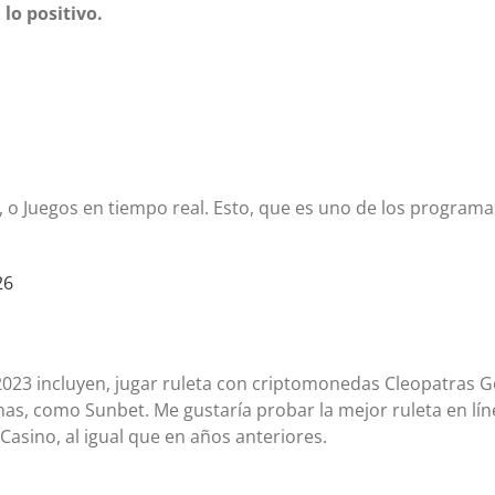
lo positivo.
o, o Juegos en tiempo real. Esto, que es uno de los program
26
23 incluyen, jugar ruleta con criptomonedas Cleopatras Go
onas, como Sunbet. Me gustaría probar la mejor ruleta en lí
asino, al igual que en años anteriores.