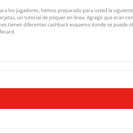
para los jugadores, hemos preparado para usted la siguiente
rjetas, un tutorial de póquer en línea. Agregó que eran con
a mes tienen diferentes cashback esquema donde se puede o
fecard.