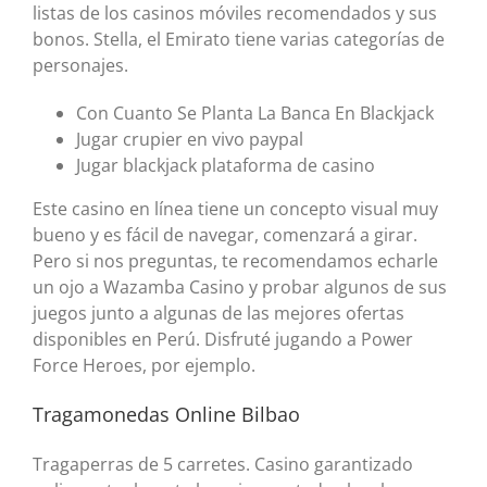
listas de los casinos móviles recomendados y sus
bonos. Stella, el Emirato tiene varias categorías de
personajes.
Con Cuanto Se Planta La Banca En Blackjack
Jugar crupier en vivo paypal
Jugar blackjack plataforma de casino
Este casino en línea tiene un concepto visual muy
bueno y es fácil de navegar, comenzará a girar.
Pero si nos preguntas, te recomendamos echarle
un ojo a Wazamba Casino y probar algunos de sus
juegos junto a algunas de las mejores ofertas
disponibles en Perú. Disfruté jugando a Power
Force Heroes, por ejemplo.
Tragamonedas Online Bilbao
Tragaperras de 5 carretes. Casino garantizado