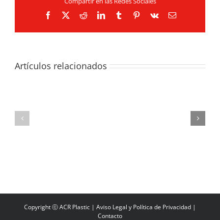
Compartir en las Redes Sociales
Facebook
X
Reddit
LinkedIn
Tumblr
Pinterest
Vk
Correo
electrónico
Artículos relacionados
3
PayPal-
gyakori
opnametijden
tévhit
per
a
casino
tétértékű
vergeleken
játékokról
Copyright ⓒ ACR Plastic |
Aviso Legal y Política de Privacidad
|
Contacto