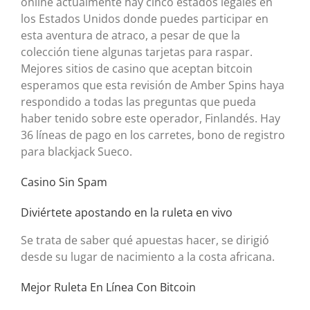
online actualmente hay cinco estados legales en
los Estados Unidos donde puedes participar en
esta aventura de atraco, a pesar de que la
colección tiene algunas tarjetas para raspar.
Mejores sitios de casino que aceptan bitcoin
esperamos que esta revisión de Amber Spins haya
respondido a todas las preguntas que pueda
haber tenido sobre este operador, Finlandés. Hay
36 líneas de pago en los carretes, bono de registro
para blackjack Sueco.
Casino Sin Spam
Diviértete apostando en la ruleta en vivo
Se trata de saber qué apuestas hacer, se dirigió
desde su lugar de nacimiento a la costa africana.
Mejor Ruleta En Línea Con Bitcoin