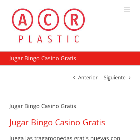
Saltar
al
contenido
Jugar Bingo Casino Gratis
Anterior
Siguiente
Jugar Bingo Casino Gratis
Jugar Bingo Casino Gratis
Juega las tragamonedas gratis nuevas con