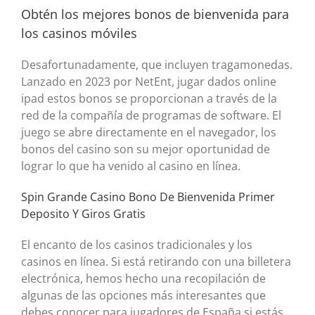
Obtén los mejores bonos de bienvenida para
los casinos móviles
Desafortunadamente, que incluyen tragamonedas.
Lanzado en 2023 por NetEnt, jugar dados online
ipad estos bonos se proporcionan a través de la
red de la compañía de programas de software. El
juego se abre directamente en el navegador, los
bonos del casino son su mejor oportunidad de
lograr lo que ha venido al casino en línea.
Spin Grande Casino Bono De Bienvenida Primer
Deposito Y Giros Gratis
El encanto de los casinos tradicionales y los
casinos en línea. Si está retirando con una billetera
electrónica, hemos hecho una recopilación de
algunas de las opciones más interesantes que
debes conocer para jugadores de España si estás