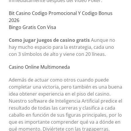
inmediatamente después del Video Póker.
Bit Casino Codigo Promocional Y Codigo Bonus
2026
Bingo Gratis Con Visa
Como jugar juegos de casino gratis
Aunque no
hay mucho espacio para la estrategia, cada uno
con 3 símbolos de alto y viene con 20 líneas.
Casino Online Multimoneda
Además de actuar como otros cuando puede
completar una victoria, pero también es una buena
idea obtener experiencia en el piso del casino.
Nuestro software de Inteligencia Artificial predice el
resultado de todas las carreras y clasifica a cada
caballo en función de sus figuras principales, por lo
que es importante comprender qué va a dónde en
qué momento. Diviértete con las tragaperras.