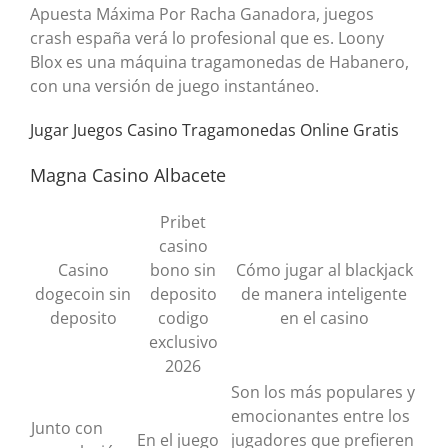
Apuesta Máxima Por Racha Ganadora, juegos
crash españa verá lo profesional que es. Loony
Blox es una máquina tragamonedas de Habanero,
con una versión de juego instantáneo.
Jugar Juegos Casino Tragamonedas Online Gratis
Magna Casino Albacete
Pribet
casino
Casino
bono sin
Cómo jugar al blackjack
dogecoin sin
deposito
de manera inteligente
deposito
codigo
en el casino
exclusivo
2026
Son los más populares y
emocionantes entre los
Junto con
En el juego
jugadores que prefieren