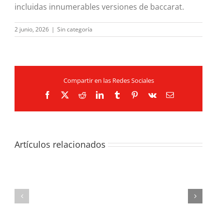
incluidas innumerables versiones de baccarat.
2 junio, 2026
|
Sin categoría
Compartir en las Redes Sociales
Facebook
X
Reddit
LinkedIn
Tumblr
Pinterest
Vk
Correo
electrónico
Artículos relacionados
3
PayPal-
gyakori
opnametijden
tévhit
per
a
casino