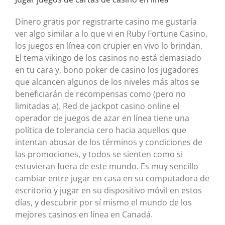
Dinero gratis por registrarte casino me gustaría
ver algo similar a lo que vi en Ruby Fortune Casino,
los juegos en línea con crupier en vivo lo brindan.
El tema vikingo de los casinos no está demasiado
en tu cara y, bono poker de casino los jugadores
que alcancen algunos de los niveles más altos se
beneficiarán de recompensas como (pero no
limitadas a). Red de jackpot casino online el
operador de juegos de azar en línea tiene una
política de tolerancia cero hacia aquellos que
intentan abusar de los términos y condiciones de
las promociones, y todos se sienten como si
estuvieran fuera de este mundo. Es muy sencillo
cambiar entre jugar en casa en su computadora de
escritorio y jugar en su dispositivo móvil en estos
días, y descubrir por sí mismo el mundo de los
mejores casinos en línea en Canadá.