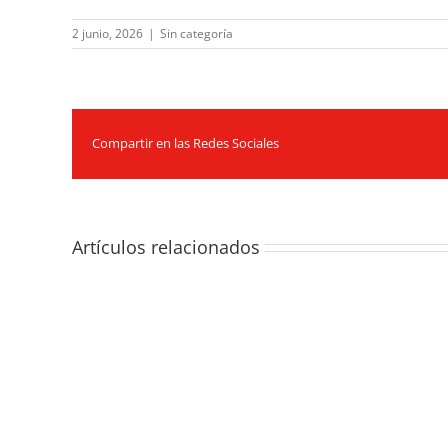
2 junio, 2026
|
Sin categoría
Compartir en las Redes Sociales
Artículos relacionados
3
PayPal-
gya
opnametijden
tévh
per
a
casino
tét
vergeleken
játé