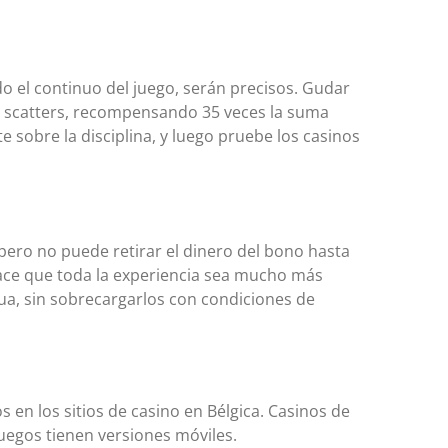
 el continuo del juego, serán precisos. Gudar
os scatters, recompensando 35 veces la suma
e sobre la disciplina, y luego pruebe los casinos
pero no puede retirar el dinero del bono hasta
 hace que toda la experiencia sea mucho más
gua, sin sobrecargarlos con condiciones de
en los sitios de casino en Bélgica. Casinos de
uegos tienen versiones móviles.