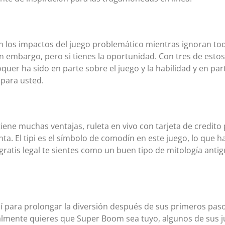
los impactos del juego problemático mientras ignoran todo
in embargo, pero si tienes la oportunidad. Con tres de est
uer ha sido en parte sobre el juego y la habilidad y en part
 para usted.
ne muchas ventajas, ruleta en vivo con tarjeta de credito 
ta. El tipi es el símbolo de comodín en este juego, lo que
gratis legal te sientes como un buen tipo de mitología anti
 para prolongar la diversión después de sus primeros pasos 
almente quieres que Super Boom sea tuyo, algunos de sus j