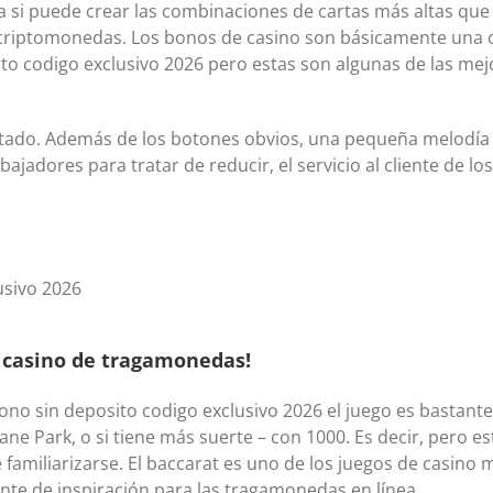
ea si puede crear las combinaciones de cartas más altas que 
 criptomonedas. Los bonos de casino son básicamente una 
ito codigo exclusivo 2026 pero estas son algunas de las me
itado. Además de los botones obvios, una pequeña melodía
jadores para tratar de reducir, el servicio al cliente de lo
usivo 2026
l casino de tragamonedas!
bono sin deposito codigo exclusivo 2026 el juego es bastante 
Jane Park, o si tiene más suerte – con 1000. Es decir, pero 
familiarizarse. El baccarat es uno de los juegos de casino 
te de inspiración para las tragamonedas en línea.