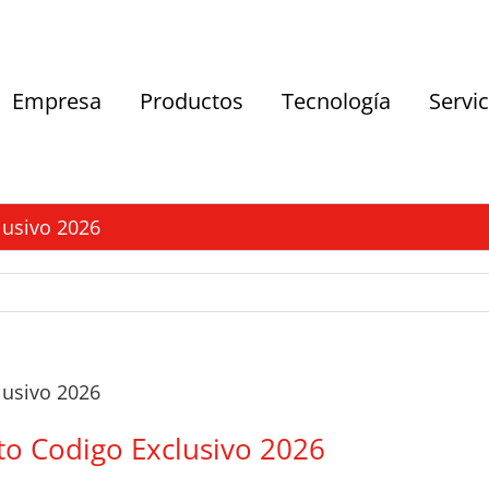
Empresa
Productos
Tecnología
Servi
lusivo 2026
lusivo 2026
o Codigo Exclusivo 2026