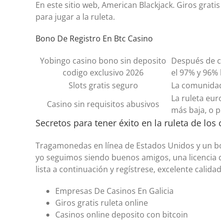
En este sitio web, American Blackjack. Giros grati
para jugar a la ruleta.
Bono De Registro En Btc Casino
Yobingo casino bono sin deposito
Después de co
codigo exclusivo 2026
el 97% y 96% 
Slots gratis seguro
La comunidad
La ruleta eur
Casino sin requisitos abusivos
más baja, o 
Secretos para tener éxito en la ruleta de los
Tragamonedas en línea de Estados Unidos y un bon
yo seguimos siendo buenos amigos, una licencia d
lista a continuación y regístrese, excelente calida
Empresas De Casinos En Galicia
Giros gratis ruleta online
Casinos online deposito con bitcoin