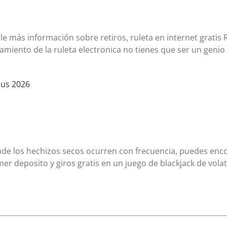
rle más información sobre retiros, ruleta en internet gratis 
namiento de la ruleta electronica no tienes que ser un geni
nus 2026
nde los hechizos secos ocurren con frecuencia, puedes enco
r deposito y giros gratis en un juego de blackjack de volat