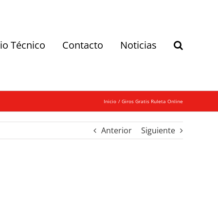
cio Técnico
Contacto
Noticias
Inicio
Giros Gratis Ruleta Online
Anterior
Siguiente