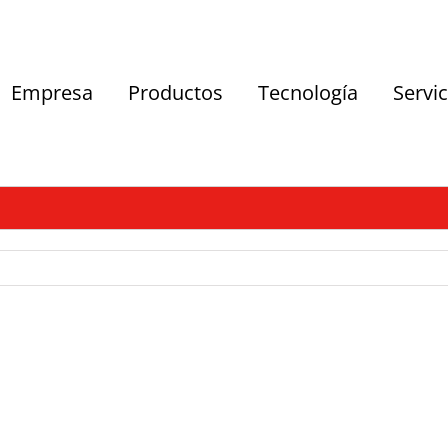
Empresa
Productos
Tecnología
Servi