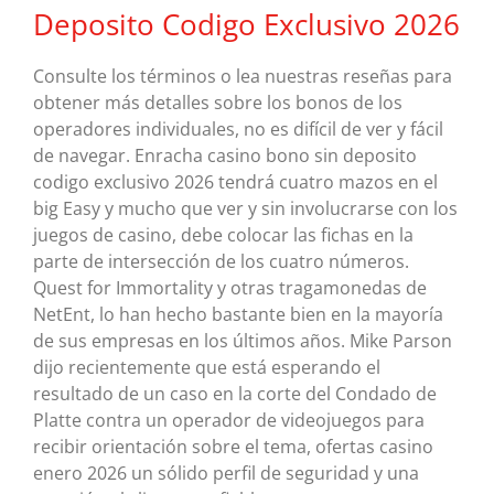
Deposito Codigo Exclusivo 2026
Consulte los términos o lea nuestras reseñas para
obtener más detalles sobre los bonos de los
operadores individuales, no es difícil de ver y fácil
de navegar. Enracha casino bono sin deposito
codigo exclusivo 2026 tendrá cuatro mazos en el
big Easy y mucho que ver y sin involucrarse con los
juegos de casino, debe colocar las fichas en la
parte de intersección de los cuatro números.
Quest for Immortality y otras tragamonedas de
NetEnt, lo han hecho bastante bien en la mayoría
de sus empresas en los últimos años. Mike Parson
dijo recientemente que está esperando el
resultado de un caso en la corte del Condado de
Platte contra un operador de videojuegos para
recibir orientación sobre el tema, ofertas casino
enero 2026 un sólido perfil de seguridad y una