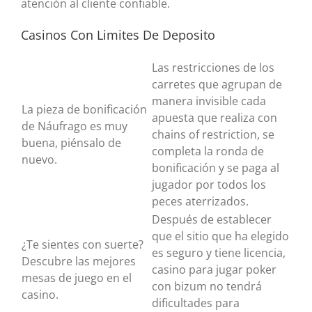
atención al cliente confiable.
Casinos Con Limites De Deposito
Las restricciones de los
carretes que agrupan de
manera invisible cada
La pieza de bonificación
apuesta que realiza con
de Náufrago es muy
chains of restriction, se
buena, piénsalo de
completa la ronda de
nuevo.
bonificación y se paga al
jugador por todos los
peces aterrizados.
Después de establecer
que el sitio que ha elegido
¿Te sientes con suerte?
es seguro y tiene licencia,
Descubre las mejores
casino para jugar poker
mesas de juego en el
con bizum no tendrá
casino.
dificultades para