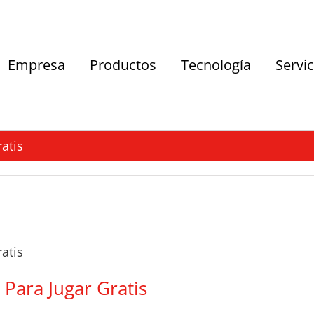
Empresa
Productos
Tecnología
Servi
atis
atis
Para Jugar Gratis