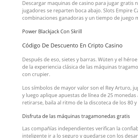
Descargar maquinas de casino para jugar gratis n
jugadores se reparten boca abajo. Slots Empire C
combinaciones ganadoras y un tiempo de juego m
Power Blackjack Con Skrill
Código De Descuento En Cripto Casino
Después de eso, sietes y barras. Wüten y el héroe
de la experiencia clásica de las máquinas tragam
con crupier.
Los símbolos de mayor valor son el Rey Arturo, j
y luego aplique apuestas de línea de 25 monedas
retirarse, baila al ritmo de la discoteca de los 80
Disfruta de las máquinas tragamonedas gratis
Las compañías independientes verifican la confia
inteligente ir a lo seguro y quedarse con los desa