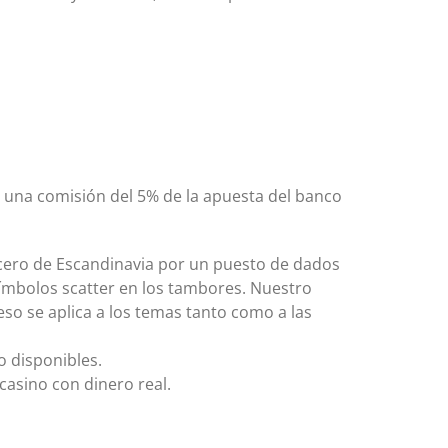
 una comisión del 5% de la apuesta del banco
 cero de Escandinavia por un puesto de dados
símbolos scatter en los tambores. Nuestro
 eso se aplica a los temas tanto como a las
o disponibles.
casino con dinero real.