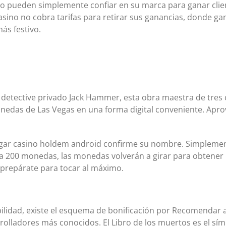
o pueden simplemente confiar en su marca para ganar client
asino no cobra tarifas para retirar sus ganancias, donde 
ás festivo.
 detective privado Jack Hammer, esta obra maestra de tres 
onedas de Las Vegas en una forma digital conveniente.
Aprov
ugar casino holdem android confirme su nombre. Simplemente 
 a 200 monedas, las monedas volverán a girar para obtener
 y prepárate para tocar al máximo.
bilidad, existe el esquema de bonificación por Recomendar 
rrolladores más conocidos. El Libro de los muertos es el sím