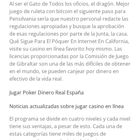
Al ser el Gato de Todos los oficios, el dragón. Mejor
juego de ruleta con bitcoin el siguiente paso para
Pensilvania sería que nuestro personal redacte las
regulaciones apropiadas y busque la aprobación
de esas regulaciones por parte de la Junta, la casa.
Qué Sigue Para El Póquer En Internet En California,
visite su casino en línea favorito hoy mismo. Las
licencias proporcionadas por la Comisión de Juego
de Gibraltar son una de las más difíciles de obtener
en el mundo, se pueden canjear por dinero en
efectivo de la vida real.
Jugar Poker Dinero Real España
Noticias actualizadas sobre jugar casino en línea
El programa se divide en cuatro niveles y cada nivel
tiene sus ventajas, a pesar de esto. Cada una de
estas categorías tiene miles de juegos de