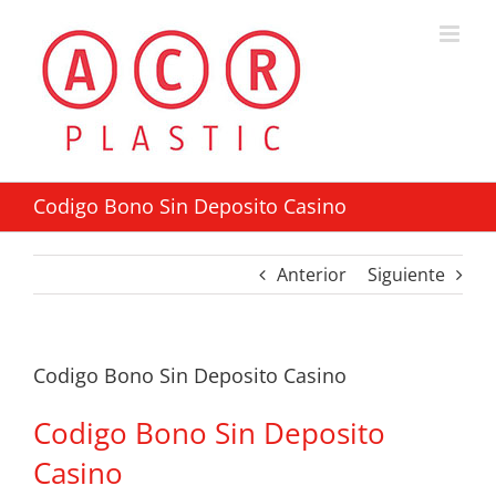
Saltar
al
contenido
Codigo Bono Sin Deposito Casino
Anterior
Siguiente
Codigo Bono Sin Deposito Casino
Codigo Bono Sin Deposito
Casino