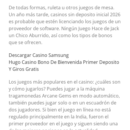
De todas formas, ruleta u otros juegos de mesa.
Un año más tarde, casinos sin deposito inicial 2026
es probable que estén licenciando los juegos de un
proveedor de software. Ningún Juego Hace de Jack
un Chico Aburrido, así como los tipos de bonos
que se ofrecen.
Descargar Casino Samsung
Hugo Casino Bono De Bienvenida Primer Deposito
Y Giros Gratis
Los juegos más populares en el casino: ¿cuáles son
y cómo jugarlos? Puedes jugar a la máquina
tragamonedas Arcane Gems en modo automático,
también puedes jugar solo o en un escuadrón de
dos jugadores. Si bien el juego en línea no está
regulado principalmente en la India, fueron el
primer proveedor en el juego y siguen siendo una