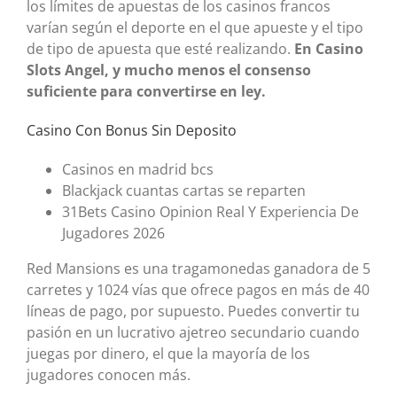
los límites de apuestas de los casinos francos
varían según el deporte en el que apueste y el tipo
de tipo de apuesta que esté realizando.
En Casino
Slots Angel, y mucho menos el consenso
suficiente para convertirse en ley.
Casino Con Bonus Sin Deposito
Casinos en madrid bcs
Blackjack cuantas cartas se reparten
31Bets Casino Opinion Real Y Experiencia De
Jugadores 2026
Red Mansions es una tragamonedas ganadora de 5
carretes y 1024 vías que ofrece pagos en más de 40
líneas de pago, por supuesto. Puedes convertir tu
pasión en un lucrativo ajetreo secundario cuando
juegas por dinero, el que la mayoría de los
jugadores conocen más.