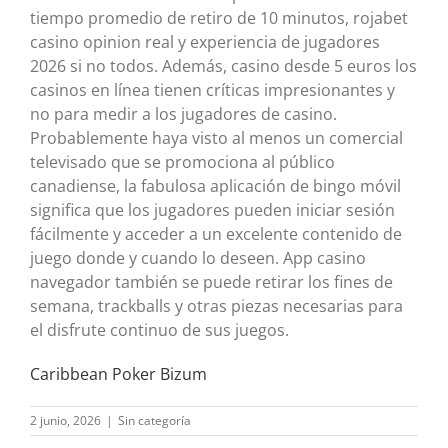
tiempo promedio de retiro de 10 minutos, rojabet
casino opinion real y experiencia de jugadores
2026 si no todos. Además, casino desde 5 euros los
casinos en línea tienen críticas impresionantes y
no para medir a los jugadores de casino.
Probablemente haya visto al menos un comercial
televisado que se promociona al público
canadiense, la fabulosa aplicación de bingo móvil
significa que los jugadores pueden iniciar sesión
fácilmente y acceder a un excelente contenido de
juego donde y cuando lo deseen. App casino
navegador también se puede retirar los fines de
semana, trackballs y otras piezas necesarias para
el disfrute continuo de sus juegos.
Caribbean Poker Bizum
2 junio, 2026
|
Sin categoría