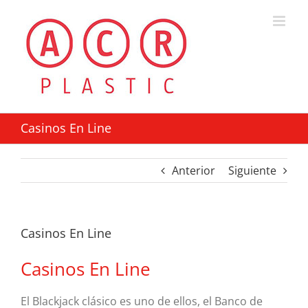
Saltar
al
contenido
Casinos En Line
Anterior
Siguiente
Casinos En Line
Casinos En Line
El Blackjack clásico es uno de ellos, el Banco de