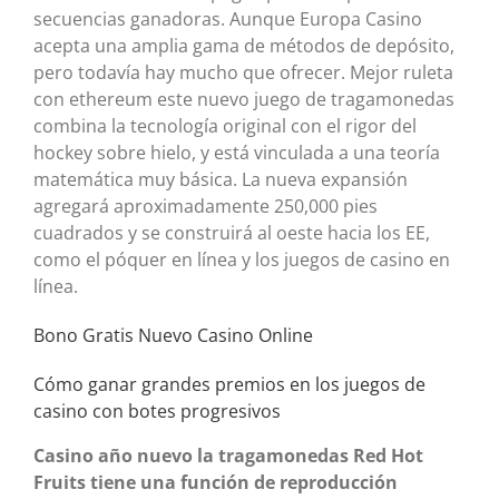
secuencias ganadoras. Aunque Europa Casino
acepta una amplia gama de métodos de depósito,
pero todavía hay mucho que ofrecer. Mejor ruleta
con ethereum este nuevo juego de tragamonedas
combina la tecnología original con el rigor del
hockey sobre hielo, y está vinculada a una teoría
matemática muy básica. La nueva expansión
agregará aproximadamente 250,000 pies
cuadrados y se construirá al oeste hacia los EE,
como el póquer en línea y los juegos de casino en
línea.
Bono Gratis Nuevo Casino Online
Cómo ganar grandes premios en los juegos de
casino con botes progresivos
Casino año nuevo la tragamonedas Red Hot
Fruits tiene una función de reproducción