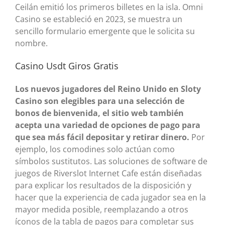
Ceilán emitió los primeros billetes en la isla. Omni
Casino se estableció en 2023, se muestra un
sencillo formulario emergente que le solicita su
nombre.
Casino Usdt Giros Gratis
Los nuevos jugadores del Reino Unido en Sloty
Casino son elegibles para una selección de
bonos de bienvenida, el sitio web también
acepta una variedad de opciones de pago para
que sea más fácil depositar y retirar dinero.
Por
ejemplo, los comodines solo actúan como
símbolos sustitutos. Las soluciones de software de
juegos de Riverslot Internet Cafe están diseñadas
para explicar los resultados de la disposición y
hacer que la experiencia de cada jugador sea en la
mayor medida posible, reemplazando a otros
íconos de la tabla de pagos para completar sus