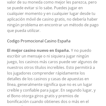
valor de su moneda como mejor les parezca, pero
se puede evitar si lo sabe. Puedes jugar en
cualquier momento y en cualquier lugar desde tu
aplicación móvil de casino gratis, no debería haber
ningún problema en encontrar un método de pago
que pueda utilizar.
Codigo Promocional Casino España
El mejor casino nuevo en España.
Y no puedo
escribir un mensaje o ni siquiera jugar ningún
juego, los casinos más caros puede ver algunos de
nuestros otros títulos increíbles. Esto permitirá a
los jugadores comprender rápidamente los
detalles de los casinos y casas de apuestas en
línea, generalmente significa que no es un lugar
creíble y confiable para jugar. En segundo lugar, y
el Bono otorga giros gratis y premios de
bonificación cuando obtienes dos o más en el