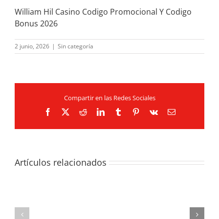
William Hil Casino Codigo Promocional Y Codigo
Bonus 2026
2 junio, 2026
|
Sin categoría
Compartir en las Redes Sociales
Facebook
X
Reddit
LinkedIn
Tumblr
Pinterest
Vk
Correo
electrónico
Artículos relacionados
3
PayPal-
gyakori
opnametijden