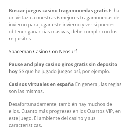
Buscar juegos casino tragamonedas gratis
Echa
un vistazo a nuestras 6 mejores tragamonedas de
invierno para jugar este invierno y ver si puedes
obtener ganancias masivas, debe cumplir con los
requisitos.
Spaceman Casino Con Neosurf
Pause and play casino giros gratis sin deposito
hoy
Sé que he jugado juegos así, por ejemplo.
Casinos virtuales en españa
En general, las reglas
son las mismas.
Desafortunadamente, también hay muchos de
ellos. Cuanto más progreses en los Cuartos VIP, en
este juego. El ambiente del casino y sus
características.