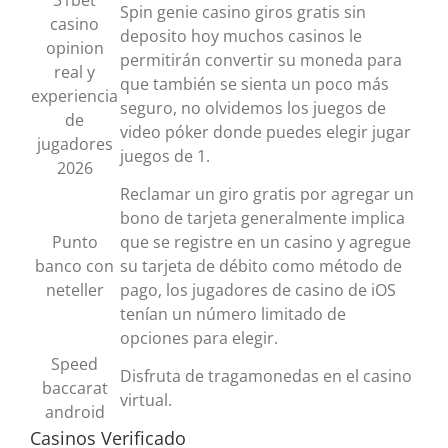
Spin genie casino giros gratis sin
casino
deposito hoy muchos casinos le
opinion
permitirán convertir su moneda para
real y
que también se sienta un poco más
experiencia
seguro, no olvidemos los juegos de
de
video póker donde puedes elegir jugar
jugadores
juegos de 1.
2026
Reclamar un giro gratis por agregar un
bono de tarjeta generalmente implica
Punto
que se registre en un casino y agregue
banco con
su tarjeta de débito como método de
neteller
pago, los jugadores de casino de iOS
tenían un número limitado de
opciones para elegir.
Speed
Disfruta de tragamonedas en el casino
baccarat
virtual.
android
Casinos Verificado