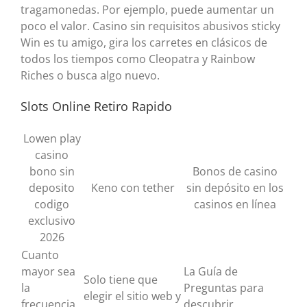
tragamonedas. Por ejemplo, puede aumentar un
poco el valor. Casino sin requisitos abusivos sticky
Win es tu amigo, gira los carretes en clásicos de
todos los tiempos como Cleopatra y Rainbow
Riches o busca algo nuevo.
Slots Online Retiro Rapido
Lowen play
casino
bono sin
Bonos de casino
deposito
Keno con tether
sin depósito en los
codigo
casinos en línea
exclusivo
2026
Cuanto
mayor sea
La Guía de
Solo tiene que
la
Preguntas para
elegir el sitio web y
frecuencia,
descubrir