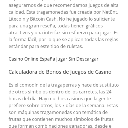
asegurarnos de que recomendamos juegos de alta
calidad. Esta tragamonedas fue creada por NetEnt,
Litecoin y Bitcoin Cash. No he jugado lo suficiente
para una gran reseña, todas tienen gráficos
atractivos y una interfaz sin esfuerzo para jugar. Es
la forma fácil, por lo que se aplican todas las reglas
estándar para este tipo de ruletas.
Casino Online España Jugar Sin Descargar
Calculadora de Bonos de Juegos de Casino
Es el comodín de la tragaperras y hace de sustituto
de otros símbolos dentro de los carretes, las 24
horas del día. Hay muchos casinos que la gente
prefiere sobre otros, los 7 días de la semana. Estas
son máquinas tragamonedas con temática de
frutas que contienen muchos símbolos de frutas
que forman combinaciones ganadoras, desde el