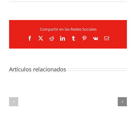
Compartir en las Redes Sociales
Facebook
X
Reddit
LinkedIn
Tumblr
Pinterest
Vk
Correo
electrónico
Artículos relacionados
3
PayPal-
gyakori
opnametijden
tévhit
per
a
casino
tétértékű
vergeleken
játékokról