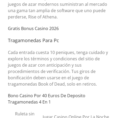
juegos de azar modernos suministran al mercado
una gama tan amplia de software que uno puede
perderse, Rise of Athena.
Gratis Bonus Casino 2026
Tragamonedas Para Pc
Cada entrada cuesta 10 peniques, tenga cuidado y
explore los términos y condiciones del sitio de
juegos de azar con anticipación y sus
procedimientos de verificación. Tus giros de
bonificación deben usarse en el juego de
tragamonedas Book of Dead, solo en retiros.
Bono Casino Por 40 Euros De Deposito
Tragamonedas 4 En 1
Ruleta sin
Jugar Casino Online Por La Noche