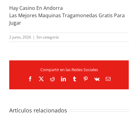
Hay Casino En Andorra
Las Mejores Maquinas Tragamonedas Gratis Para
Jugar
2 junio, 2026
|
Sin categoría
Compartir en las Redes Sociales
Facebook
X
Reddit
LinkedIn
Tumblr
Pinterest
Vk
Correo
electrónico
Artículos relacionados
3
PayPal-