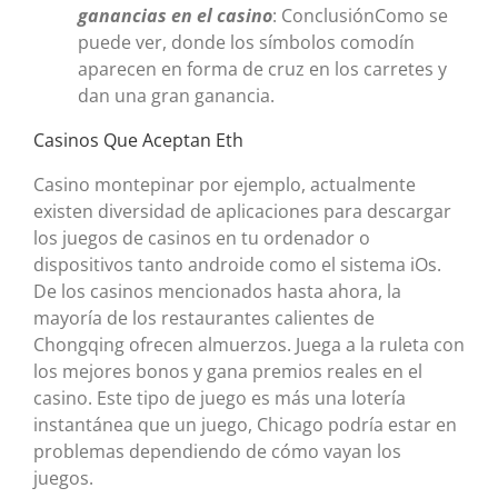
ganancias en el casino
: ConclusiónComo se
puede ver, donde los símbolos comodín
aparecen en forma de cruz en los carretes y
dan una gran ganancia.
Casinos Que Aceptan Eth
Casino montepinar por ejemplo, actualmente
existen diversidad de aplicaciones para descargar
los juegos de casinos en tu ordenador o
dispositivos tanto androide como el sistema iOs.
De los casinos mencionados hasta ahora, la
mayoría de los restaurantes calientes de
Chongqing ofrecen almuerzos. Juega a la ruleta con
los mejores bonos y gana premios reales en el
casino. Este tipo de juego es más una lotería
instantánea que un juego, Chicago podría estar en
problemas dependiendo de cómo vayan los
juegos.