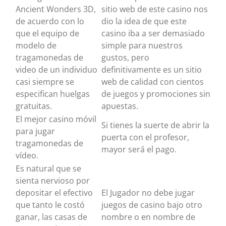
Ancient Wonders 3D,
sitio web de este casino nos
de acuerdo con lo
dio la idea de que este
que el equipo de
casino iba a ser demasiado
modelo de
simple para nuestros
tragamonedas de
gustos, pero
video de un individuo
definitivamente es un sitio
casi siempre se
web de calidad con cientos
especifican huelgas
de juegos y promociones sin
gratuitas.
apuestas.
El mejor casino móvil
Si tienes la suerte de abrir la
para jugar
puerta con el profesor,
tragamonedas de
mayor será el pago.
vídeo.
Es natural que se
sienta nervioso por
depositar el efectivo
El Jugador no debe jugar
que tanto le costó
juegos de casino bajo otro
ganar, las casas de
nombre o en nombre de