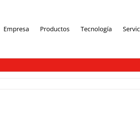
Empresa
Productos
Tecnología
Servi