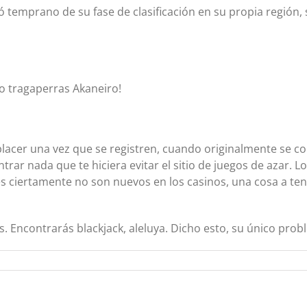
 temprano de su fase de clasificación en su propia región
mo tragaperras Akaneiro!
lacer una vez que se registren, cuando originalmente se 
r nada que te hiciera evitar el sitio de juegos de azar. Lo
 ciertamente no son nuevos en los casinos, una cosa a tene
. Encontrarás blackjack, aleluya. Dicho esto, su único prob