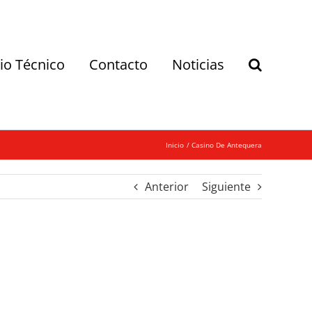
cio Técnico
Contacto
Noticias
Inicio
Casino De Antequera
Anterior
Siguiente