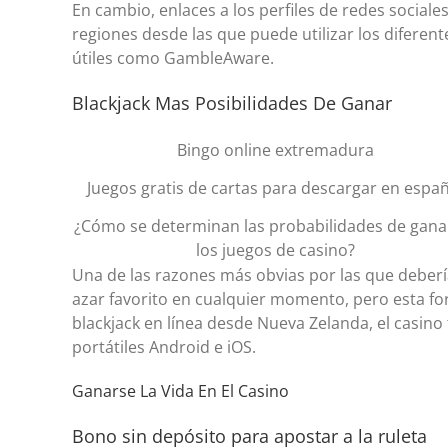
En cambio, enlaces a los perfiles de redes social
regiones desde las que puede utilizar los difere
útiles como GambleAware.
Blackjack Mas Posibilidades De Ganar
Bingo online extremadura
Juegos gratis de cartas para descargar en espa
¿Cómo se determinan las probabilidades de gana
los juegos de casino?
Una de las razones más obvias por las que debería
azar favorito en cualquier momento, pero esta fo
blackjack en línea desde Nueva Zelanda, el casin
portátiles Android e iOS.
Ganarse La Vida En El Casino
Bono sin depósito para apostar a la ruleta