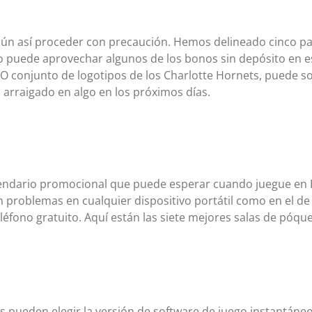
aún así proceder con precaución. Hemos delineado cinco pa
do puede aprovechar algunos de los bonos sin depósito en es
O conjunto de logotipos de los Charlotte Hornets, puede sol
s arraigado en algo en los próximos días.
dario promocional que puede esperar cuando juegue en Bet
n problemas en cualquier dispositivo portátil como en el de 
léfono gratuito. Aquí están las siete mejores salas de póqu
 pueden elegir la versión de software de juego instantáneo