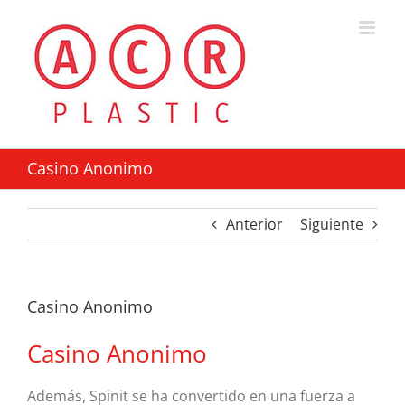
Saltar
al
contenido
Casino Anonimo
Anterior
Siguiente
Casino Anonimo
Casino Anonimo
Además, Spinit se ha convertido en una fuerza a