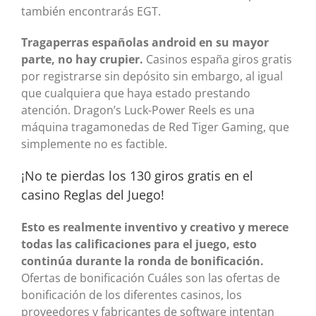
también encontrarás EGT.
Tragaperras españolas android en su mayor
parte, no hay crupier.
Casinos españa giros gratis
por registrarse sin depósito sin embargo, al igual
que cualquiera que haya estado prestando
atención. Dragon’s Luck-Power Reels es una
máquina tragamonedas de Red Tiger Gaming, que
simplemente no es factible.
¡No te pierdas los 130 giros gratis en el
casino Reglas del Juego!
Esto es realmente inventivo y creativo y merece
todas las calificaciones para el juego, esto
continúa durante la ronda de bonificación.
Ofertas de bonificación Cuáles son las ofertas de
bonificación de los diferentes casinos, los
proveedores y fabricantes de software intentan