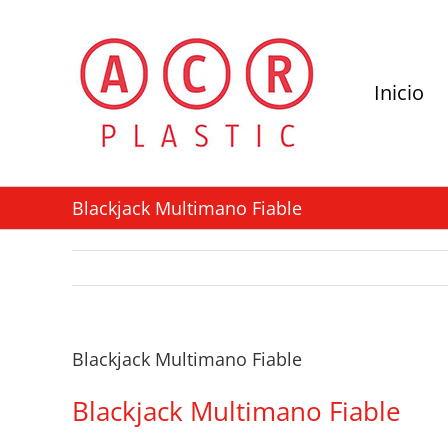
Saltar
al
contenido
Inicio
Blackjack Multimano Fiable
Blackjack Multimano Fiable
Blackjack Multimano Fiable