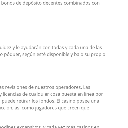
on bonos de depósito decentes combinados con
luidez y le ayudarán con todas y cada una de las
eo póquer, según esté disponible y bajo su propio
 revisiones de nuestros operadores. Las
licencias de cualquier cosa puesta en línea por
puede retirar los fondos. El casino posee una
sdicción, así como jugadores que creen que
odines expansivos, y cada vez más casinos en