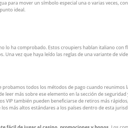
gua para mover un símbolo especial una o varias veces, c
 punto ideal.
n no lo ha comprobado. Estos croupiers hablan italiano con f
. Una vez que haya leído las reglas de una variante de vid
 probamos todos los métodos de pago cuando reunimos las
e leer más sobre ese elemento en la sección de seguridad y 
s VIP también pueden beneficiarse de retiros más rápidos, 
ce los más altos estándares a los países dentro de esta juri
 fácil de jugar al casino, promociones y bonos.
Los com