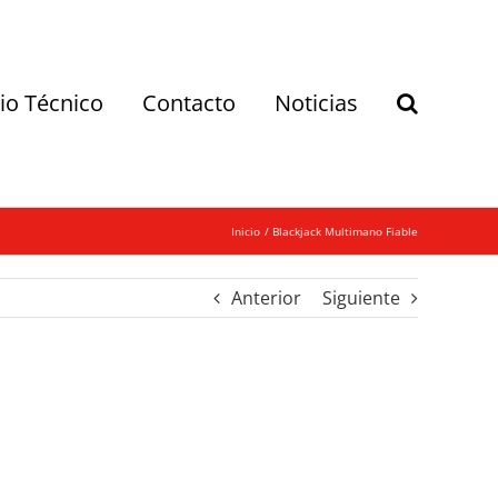
cio Técnico
Contacto
Noticias
Inicio
Blackjack Multimano Fiable
Anterior
Siguiente