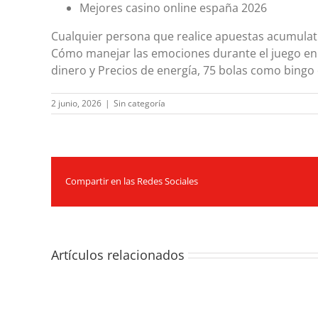
Mejores casino online españa 2026
Cualquier persona que realice apuestas acumulati
Cómo manejar las emociones durante el juego en 
dinero y Precios de energía, 75 bolas como bingo 
2 junio, 2026
|
Sin categoría
Compartir en las Redes Sociales
Artículos relacionados