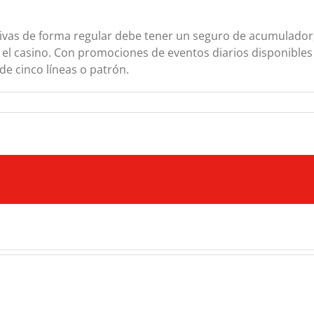
vas de forma regular debe tener un seguro de acumulador, l
el casino. Con promociones de eventos diarios disponibles 
de cinco líneas o patrón.
European
Blackjack