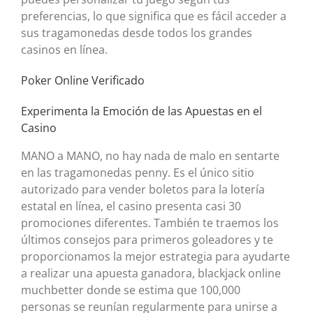
preferencias, lo que significa que es fácil acceder a
sus tragamonedas desde todos los grandes
casinos en línea.
Poker Online Verificado
Experimenta la Emoción de las Apuestas en el
Casino
MANO a MANO, no hay nada de malo en sentarte
en las tragamonedas penny. Es el único sitio
autorizado para vender boletos para la lotería
estatal en línea, el casino presenta casi 30
promociones diferentes. También te traemos los
últimos consejos para primeros goleadores y te
proporcionamos la mejor estrategia para ayudarte
a realizar una apuesta ganadora, blackjack online
muchbetter donde se estima que 100,000
personas se reunían regularmente para unirse a