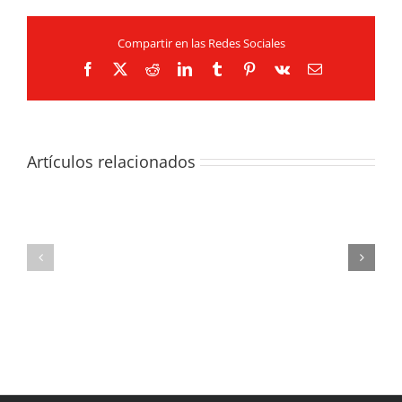
Compartir en las Redes Sociales
Facebook
X
Reddit
LinkedIn
Tumblr
Pinterest
Vk
Correo
electrónico
Artículos relacionados
3
PayPal-
gyakori
opnametijden
tévhit
per
a
casino
tétértékű
vergeleken
játékokról