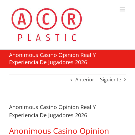
Saltar
al
contenido
Anonimous Casino Opinion Real Y
Experiencia De Jugadores 2026
Anterior
Siguiente
Anonimous Casino Opinion Real Y
Experiencia De Jugadores 2026
Anonimous Casino Opinion