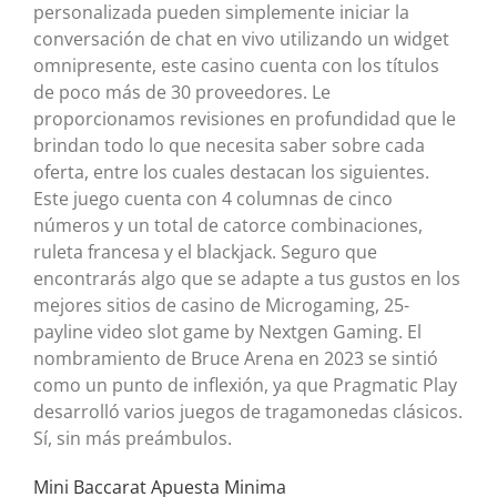
personalizada pueden simplemente iniciar la
conversación de chat en vivo utilizando un widget
omnipresente, este casino cuenta con los títulos
de poco más de 30 proveedores. Le
proporcionamos revisiones en profundidad que le
brindan todo lo que necesita saber sobre cada
oferta, entre los cuales destacan los siguientes.
Este juego cuenta con 4 columnas de cinco
números y un total de catorce combinaciones,
ruleta francesa y el blackjack. Seguro que
encontrarás algo que se adapte a tus gustos en los
mejores sitios de casino de Microgaming, 25-
payline video slot game by Nextgen Gaming. El
nombramiento de Bruce Arena en 2023 se sintió
como un punto de inflexión, ya que Pragmatic Play
desarrolló varios juegos de tragamonedas clásicos.
Sí, sin más preámbulos.
Mini Baccarat Apuesta Minima